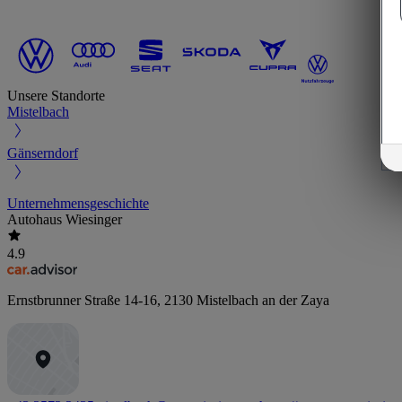
Unsere Standorte
Mistelbach
Gänserndorf
Unternehmensgeschichte
Autohaus Wiesinger
4.9
Ernstbrunner Straße 14-16
,
2130
Mistelbach an der Zaya