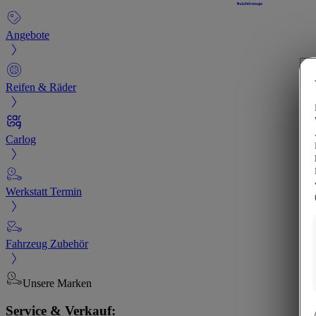
Angebote
Reifen & Räder
Carlog
Werkstatt Termin
Fahrzeug Zubehör
Unsere Marken
Service & Verkauf: