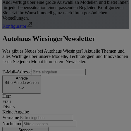
Audi verfügt über eine große Auswahl an Modellen und bietet Ihnen
für jede Lebenssituation einen passenden Begleiter. Konfigurieren
Sie jetzt Ihr Wunschmodell ganz nach Ihren persönlichen
Vorstellungen.
Konfigurator
Autohaus Wiesinger
Newsletter
Was gibt es Neues bei Autohaus Wiesinger? Aktuelle Themen und
alles Wichtige über unsere Modelle, Technologien und Innovationen
lesen Sie jeden Monat in unserem Newsletter.
E-Mail-Adresse
Anrede
Bitte Anrede wählen
Herr
Frau
Divers
Keine Angabe
Vorname
Nachname
Standort